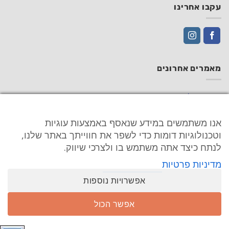
עקבו אחרינו
מאמרים אחרונים
אוזניות בלוטוס
האם אוזניות חוסמות רעש עובדות גם ללא מוזיקה?
אנו משתמשים במידע שנאסף באמצעות עוגיות
אוזניות ריצה
וטכנולוגיות דומות כדי לשפר את חווייתך באתר שלנו,
לנתח כיצד אתה משתמש בו ולצרכי שיווק.
אוזניות אלחוטיות למחשב נייח
מדיניות פרטיות
אוזניות אלחוטיות קטנות
אפשרויות נוספות
ראשי
תנאי שימוש
מדיניות החזרות
שאלות נפוצות
אפשר הכול
צור קשר
מי אנחנו
החשבון שלי
מאמרים
Earphones IL 2025 - all rights reserved