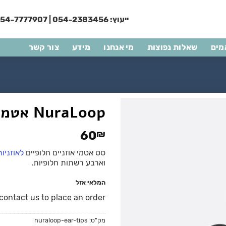
ייעוץ:
054-2383456
|
54-7777907
מים
שאלות נפוצות
מי אנחנו
מידע
צור קשר
NuraLoop אטמי אוזניים
60
₪
סט אטמי אוזניים חלופיים
לאוזניות aPhone
וארבע רשתות חלופיות.
המלאי אזל
ontact us to place an order.
מק"ט:
nuraloop-ear-tips