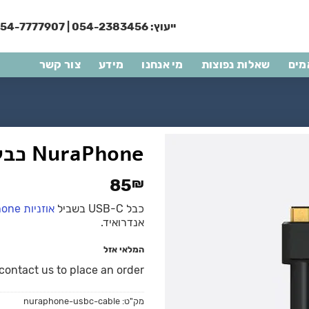
ייעוץ:
054-2383456
|
54-7777907
מים
שאלות נפוצות
מי אנחנו
מידע
צור קשר
NuraPhone כבל USB-C
85
₪
כבל USB-C בשביל
אוזניות NuraPhone
אנדרואיד.
המלאי אזל
ontact us to place an order.
מק"ט:
nuraphone-usbc-cable