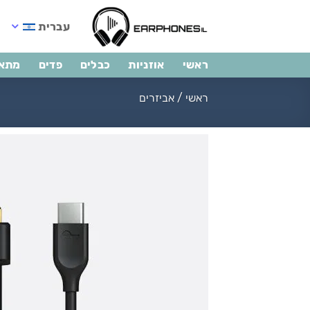
Ski
t
עברית
conten
ראשי
אוזניות
כבלים
פדים
מתא
ראשי
/
אביזרים