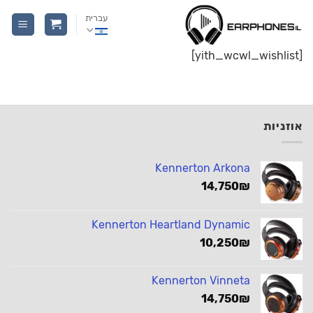
Ski
עברית
t
conten
[yith_wcwl_wishlist]
אוזניות
Kennerton Arkona
14,750
₪
Kennerton Heartland Dynamic
10,250
₪
Kennerton Vinneta
14,750
₪